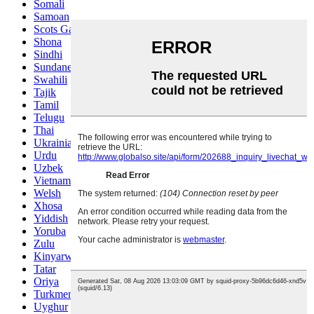
Somali
Samoan
Scots Gaelic
Shona
Sindhi
Sundanese
Swahili
Tajik
Tamil
Telugu
Thai
Ukrainian
Urdu
Uzbek
Vietnamese
Welsh
Xhosa
Yiddish
Yoruba
Zulu
Kinyarwanda
Tatar
Oriya
Turkmen
Uyghur