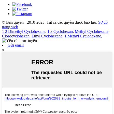
© Bản quyền - 2010-2023: Tất cả các quyền được bảo lưu.
Sơ đồ
trang web
1 2 Dimethyl Cyclohexane
,
1 3 Cyclohexan
,
Methyl Cyclohexane
,
Clorocyclohexan
,
Ethyl Cyclohexane
,
1 Methyl Cyclohexane
,
Gửi email
x