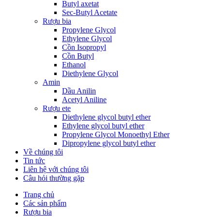
Butyl axetat
Sec-Butyl Acetate
Rượu bia
Propylene Glycol
Ethylene Glycol
Cồn Isopropyl
Cồn Butyl
Ethanol
Diethylene Glycol
Amin
Dầu Anilin
Acetyl Aniline
Rượu ete
Diethylene glycol butyl ether
Ethylene glycol butyl ether
Propylene Glycol Monoethyl Ether
Dipropylene glycol butyl ether
Về chúng tôi
Tin tức
Liên hệ với chúng tôi
Câu hỏi thường gặp
Trang chủ
Các sản phẩm
Rượu bia