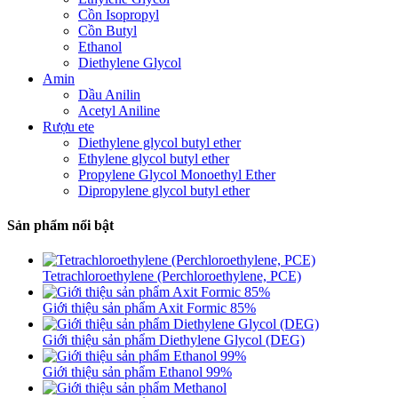
Cồn Isopropyl
Cồn Butyl
Ethanol
Diethylene Glycol
Amin
Dầu Anilin
Acetyl Aniline
Rượu ete
Diethylene glycol butyl ether
Ethylene glycol butyl ether
Propylene Glycol Monoethyl Ether
Dipropylene glycol butyl ether
Sản phẩm nổi bật
Tetrachloroethylene (Perchloroethylene, PCE)
Giới thiệu sản phẩm Axit Formic 85%
Giới thiệu sản phẩm Diethylene Glycol (DEG)
Giới thiệu sản phẩm Ethanol 99%