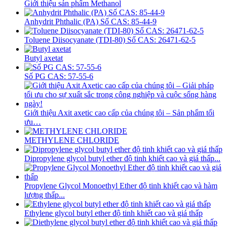
Giới thiệu sản phẩm Methanol
Anhydrit Phthalic (PA) Số CAS: 85-44-9
Toluene Diisocyanate (TDI-80) Số CAS: 26471-62-5
Butyl axetat
Số PG CAS: 57-55-6
Giới thiệu Axit axetic cao cấp của chúng tôi – Sản phẩm tối
ưu…
METHYLENE CHLORIDE
Dipropylene glycol butyl ether độ tinh khiết cao và giá thấp...
Propylene Glycol Monoethyl Ether độ tinh khiết cao và hàm
lượng thấp...
Ethylene glycol butyl ether độ tinh khiết cao và giá thấp