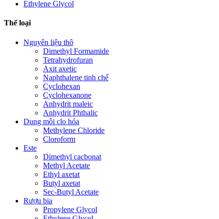
Ethylene Glycol
Thể loại
Nguyên liệu thô
Dimethyl Formamide
Tetrahydrofuran
Axit axetic
Naphthalene tinh chế
Cyclohexan
Cyclohexanone
Anhydrit maleic
Anhydrit Phthalic
Dung môi clo hóa
Methylene Chloride
Cloroform
Este
Dimethyl cacbonat
Methyl Acetate
Ethyl axetat
Butyl axetat
Sec-Butyl Acetate
Rượu bia
Propylene Glycol
Ethylene Glycol