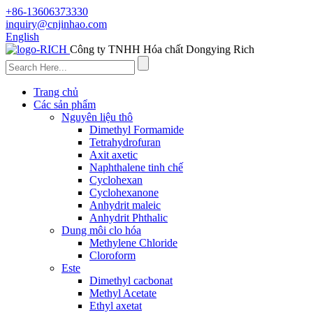
+86-13606373330
inquiry@cnjinhao.com
English
Công ty TNHH Hóa chất Dongying Rich
Trang chủ
Các sản phẩm
Nguyên liệu thô
Dimethyl Formamide
Tetrahydrofuran
Axit axetic
Naphthalene tinh chế
Cyclohexan
Cyclohexanone
Anhydrit maleic
Anhydrit Phthalic
Dung môi clo hóa
Methylene Chloride
Cloroform
Este
Dimethyl cacbonat
Methyl Acetate
Ethyl axetat